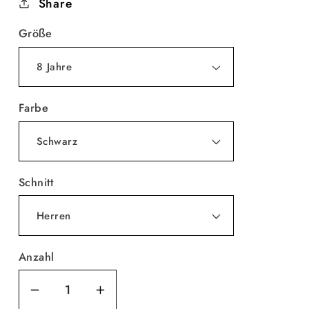
Share
Größe
Farbe
Schnitt
Anzahl
Verringere
Erhöhe