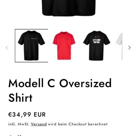
Medien
M
1
2
in
in
Modal
M
öffnen
ö
Modell C Oversized
Shirt
Normaler
€34,99 EUR
Preis
inkl. MwSt.
Versand
wird beim Checkout berechnet