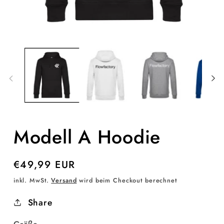
Medien
M
1
2
in
in
Modal
M
öffnen
ö
Modell A Hoodie
Normaler
€49,99 EUR
Preis
inkl. MwSt.
Versand
wird beim Checkout berechnet
Share